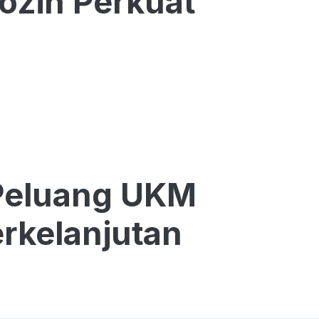
ozin Perkuat
Peluang UKM
rkelanjutan