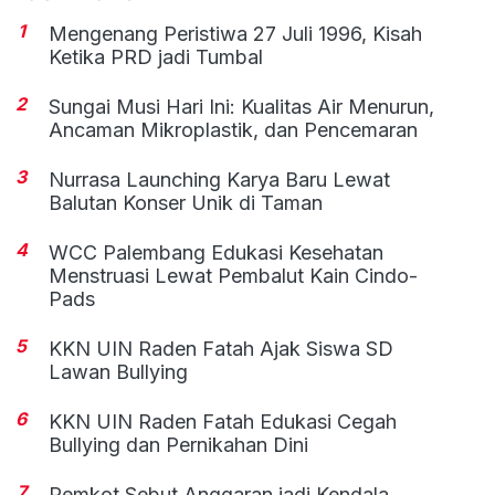
1
Mengenang Peristiwa 27 Juli 1996, Kisah
Ketika PRD jadi Tumbal
2
Sungai Musi Hari Ini: Kualitas Air Menurun,
Ancaman Mikroplastik, dan Pencemaran
3
Nurrasa Launching Karya Baru Lewat
Balutan Konser Unik di Taman
4
WCC Palembang Edukasi Kesehatan
Menstruasi Lewat Pembalut Kain Cindo-
Pads
5
KKN UIN Raden Fatah Ajak Siswa SD
Lawan Bullying
6
KKN UIN Raden Fatah Edukasi Cegah
Bullying dan Pernikahan Dini
7
Pemkot Sebut Anggaran jadi Kendala