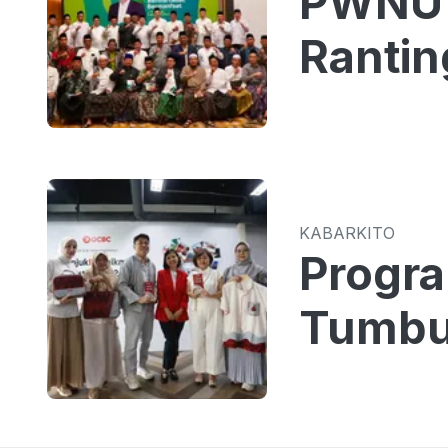
PWNU 
Rantin
KABARKITO
Progr
Tumbu