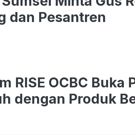
Sumsel Minta Gus R
g dan Pesantren
am RISE OCBC Buka 
h dengan Produk Be