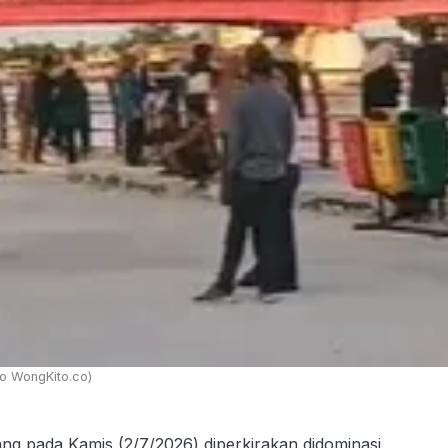
o WongKito.co)
 pada Kamis (2/7/2026) diperkirakan didominasi