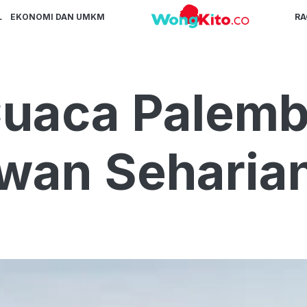
L
EKONOMI DAN UMKM
R
Cuaca Palem
awan Seharia