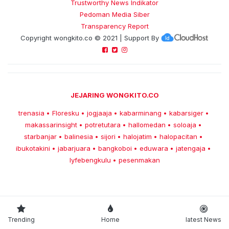
Trustworthy News Indikator
Pedoman Media Siber
Transparency Report
Copyright
wongkito.co
© 2021 | Support By
JEJARING WONGKITO.CO
trenasia
Floresku
jogjaaja
kabarminang
kabarsiger
•
•
•
•
•
makassarinsight
potretutara
hallomedan
soloaja
•
•
•
•
starbanjar
balinesia
sijori
halojatim
halopacitan
•
•
•
•
•
ibukotakini
jabarjuara
bangkoboi
eduwara
jatengaja
•
•
•
•
•
lyfebengkulu
pesenmakan
•
Trending
Home
latest News