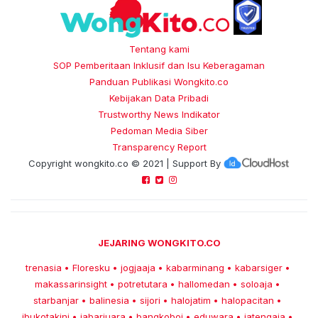
Tentang kami
SOP Pemberitaan Inklusif dan Isu Keberagaman
Panduan Publikasi Wongkito.co
Kebijakan Data Pribadi
Trustworthy News Indikator
Pedoman Media Siber
Transparency Report
Copyright
wongkito.co
© 2021 | Support By
JEJARING WONGKITO.CO
trenasia
Floresku
jogjaaja
kabarminang
kabarsiger
•
•
•
•
•
makassarinsight
potretutara
hallomedan
soloaja
•
•
•
•
starbanjar
balinesia
sijori
halojatim
halopacitan
•
•
•
•
•
ibukotakini
jabarjuara
bangkoboi
eduwara
jatengaja
•
•
•
•
•