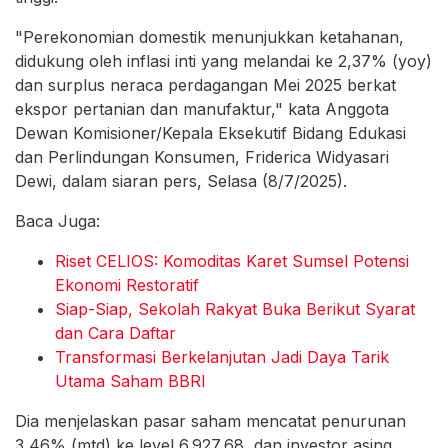
"Perekonomian domestik menunjukkan ketahanan,
didukung oleh inflasi inti yang melandai ke 2,37% (yoy)
dan surplus neraca perdagangan Mei 2025 berkat
ekspor pertanian dan manufaktur," kata Anggota
Dewan Komisioner/Kepala Eksekutif Bidang Edukasi
dan Perlindungan Konsumen, Friderica Widyasari
Dewi, dalam siaran pers, Selasa (8/7/2025).
Baca Juga:
Riset CELIOS: Komoditas Karet Sumsel Potensi
Ekonomi Restoratif
Siap-Siap, Sekolah Rakyat Buka Berikut Syarat
dan Cara Daftar
Transformasi Berkelanjutan Jadi Daya Tarik
Utama Saham BBRI
Dia menjelaskan pasar saham mencatat penurunan
3,46% (mtd) ke level 6.927,68, dan investor asing