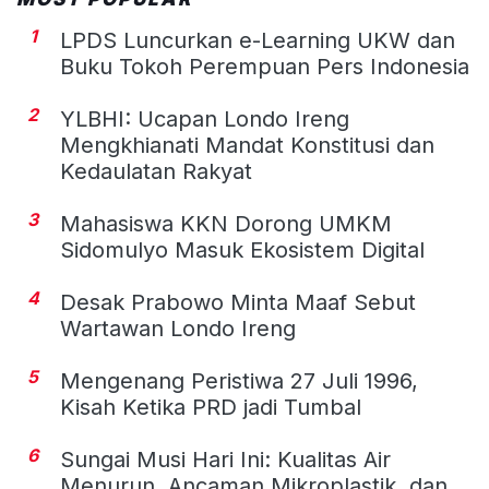
1
LPDS Luncurkan e-Learning UKW dan
Buku Tokoh Perempuan Pers Indonesia
2
YLBHI: Ucapan Londo Ireng
Mengkhianati Mandat Konstitusi dan
Kedaulatan Rakyat
3
Mahasiswa KKN Dorong UMKM
Sidomulyo Masuk Ekosistem Digital
4
Desak Prabowo Minta Maaf Sebut
Wartawan Londo Ireng
5
Mengenang Peristiwa 27 Juli 1996,
Kisah Ketika PRD jadi Tumbal
6
Sungai Musi Hari Ini: Kualitas Air
Menurun, Ancaman Mikroplastik, dan