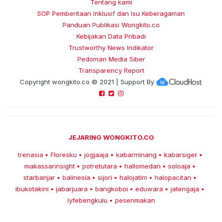
Tentang kami
SOP Pemberitaan Inklusif dan Isu Keberagaman
Panduan Publikasi Wongkito.co
Kebijakan Data Pribadi
Trustworthy News Indikator
Pedoman Media Siber
Transparency Report
Copyright
wongkito.co
© 2021 | Support By
JEJARING WONGKITO.CO
trenasia
Floresku
jogjaaja
kabarminang
kabarsiger
•
•
•
•
•
makassarinsight
potretutara
hallomedan
soloaja
•
•
•
•
starbanjar
balinesia
sijori
halojatim
halopacitan
•
•
•
•
•
ibukotakini
jabarjuara
bangkoboi
eduwara
jatengaja
•
•
•
•
•
lyfebengkulu
pesenmakan
•