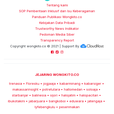
Tentang kami
SOP Pemberitaan Inklusif dan Isu Keberagaman
Panduan Publikasi Wongkito.co
Kebijakan Data Pribadi
Trustworthy News Indikator
Pedoman Media Siber
Transparency Report
Copyright
wongkito.co
© 2021 | Support By
JEJARING WONGKITO.CO
trenasia
Floresku
jogjaaja
kabarminang
kabarsiger
•
•
•
•
•
makassarinsight
potretutara
hallomedan
soloaja
•
•
•
•
starbanjar
balinesia
sijori
halojatim
halopacitan
•
•
•
•
•
ibukotakini
jabarjuara
bangkoboi
eduwara
jatengaja
•
•
•
•
•
lyfebengkulu
pesenmakan
•