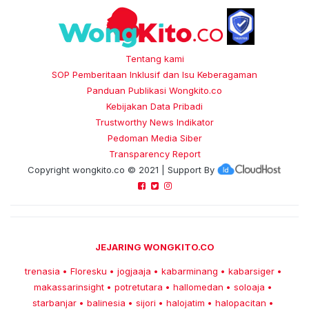
Tentang kami
SOP Pemberitaan Inklusif dan Isu Keberagaman
Panduan Publikasi Wongkito.co
Kebijakan Data Pribadi
Trustworthy News Indikator
Pedoman Media Siber
Transparency Report
Copyright
wongkito.co
© 2021 | Support By
JEJARING WONGKITO.CO
trenasia
Floresku
jogjaaja
kabarminang
kabarsiger
•
•
•
•
•
makassarinsight
potretutara
hallomedan
soloaja
•
•
•
•
starbanjar
balinesia
sijori
halojatim
halopacitan
•
•
•
•
•