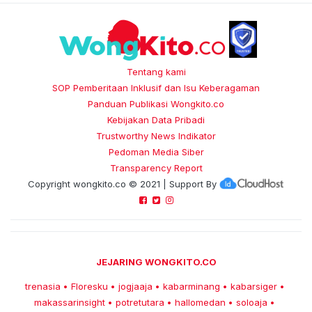
Tentang kami
SOP Pemberitaan Inklusif dan Isu Keberagaman
Panduan Publikasi Wongkito.co
Kebijakan Data Pribadi
Trustworthy News Indikator
Pedoman Media Siber
Transparency Report
Copyright
wongkito.co
© 2021 | Support By
JEJARING WONGKITO.CO
trenasia
Floresku
jogjaaja
kabarminang
kabarsiger
•
•
•
•
•
makassarinsight
potretutara
hallomedan
soloaja
•
•
•
•