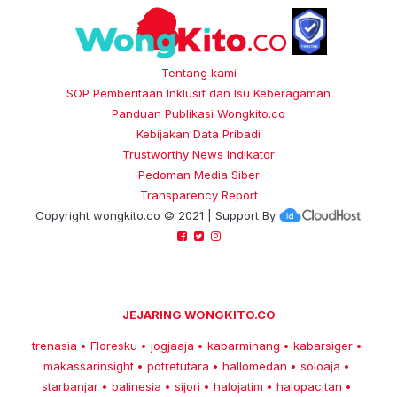
Tentang kami
SOP Pemberitaan Inklusif dan Isu Keberagaman
Panduan Publikasi Wongkito.co
Kebijakan Data Pribadi
Trustworthy News Indikator
Pedoman Media Siber
Transparency Report
Copyright
wongkito.co
© 2021 | Support By
JEJARING WONGKITO.CO
trenasia
Floresku
jogjaaja
kabarminang
kabarsiger
•
•
•
•
•
makassarinsight
potretutara
hallomedan
soloaja
•
•
•
•
starbanjar
balinesia
sijori
halojatim
halopacitan
•
•
•
•
•