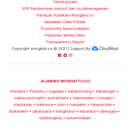
Tentang kami
SOP Pemberitaan Inklusif dan Isu Keberagaman
Panduan Publikasi Wongkito.co
Kebijakan Data Pribadi
Trustworthy News Indikator
Pedoman Media Siber
Transparency Report
Copyright
wongkito.co
© 2021 | Support By
JEJARING WONGKITO.CO
trenasia
Floresku
jogjaaja
kabarminang
kabarsiger
•
•
•
•
•
makassarinsight
potretutara
hallomedan
soloaja
•
•
•
•
starbanjar
balinesia
sijori
halojatim
halopacitan
•
•
•
•
•
ibukotakini
jabarjuara
bangkoboi
eduwara
jatengaja
•
•
•
•
•
lyfebengkulu
pesenmakan
•