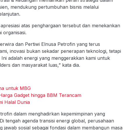
istrasi & Keuangan memainkan peran strategis dalam
isien, mendukung pertumbuhan bisnis melalui
lanjutan.
presiasi atas penghargaan tersebut dan menekankan
 organisasi.
rwira dan Pertiwi Elnusa Petrofin yang terus
ami, inovasi bukan sekadar penerapan teknologi, tetapi
i. Ini adalah energi yang menggerakkan kami untuk
olders dan masyarakat luas,” kata dia.
ina untuk MBG
 Harga Gadget hingga BBM Terancam
i Halal Dunia
etrofin dalam menghadirkan kepemimpinan yang
 Di tengah agenda transisi energi global, perusahaan
ung jawab sosial sebagai fondasi dalam membangun masa