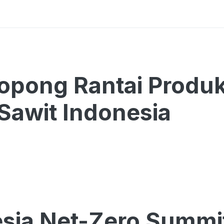
pong Rantai Produk
 Sawit Indonesia
sia Net-Zero Summi