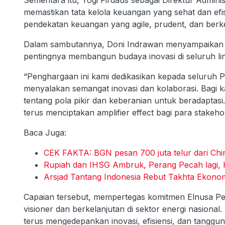
Sementara itu, Yogi Firdaus sebagai Direktur Admin
memastikan tata kelola keuangan yang sehat dan ef
pendekatan keuangan yang agile, prudent, dan berke
Dalam sambutannya, Doni Indrawan menyampaikan a
pentingnya membangun budaya inovasi di seluruh lini
“Penghargaan ini kami dedikasikan kepada seluruh Pe
menyalakan semangat inovasi dan kolaborasi. Bagi k
tentang pola pikir dan keberanian untuk beradaptas
terus menciptakan amplifier effect bagi para stakeh
Baca Juga:
CEK FAKTA: BGN pesan 700 juta telur dari Ch
Rupiah dan IHSG Ambruk, Perang Pecah lagi,
Arsjad Tantang Indonesia Rebut Takhta Ekonom
Capaian tersebut, mempertegas komitmen Elnusa P
visioner dan berkelanjutan di sektor energi nasional.
terus mengedepankan inovasi, efisiensi, dan tangg