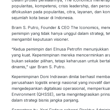
Dalam proses penilaiannya, The Iconomics menerap
popularitas, kompetensi, crisis leadership, dan pers
difokuskan pada popularitas, citra, layanan, dan kont
sejumlah kota besar di Indonesia.
Bram S. Putro, Founder & CEO The Iconomics, mene
pemimpin yang tidak hanya unggul dalam strategi, te
mengambil keputusan visioner.
“Kedua pemimpin dari Elnusa Petrofin menunjukkan k
yang kuat. Kepemimpinan mereka mencerminkan arah 
bukan sekadar pilihan, tetapi keharusan untuk bert
dinamis,” ujar Bram S. Putro.
Kepemimpinan Doni Indrawan dinilai berhasil memba
perusahaan logistik energi nasional yang inovatif d
mengedepankan digitalisasi operasional, memperkuat 
Environment (QHSSE), serta mengintegrasikan prins
dalam strategi bisnis jangka panjang.