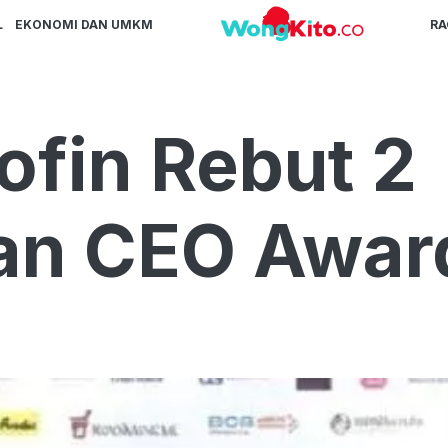
L
EKONOMI DAN UMKM
R
ofin Rebut 2
an CEO Awar