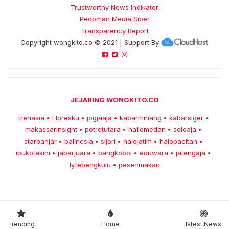
Trustworthy News Indikator
Pedoman Media Siber
Transparency Report
Copyright
wongkito.co
© 2021 | Support By
JEJARING WONGKITO.CO
trenasia
Floresku
jogjaaja
kabarminang
kabarsiger
•
•
•
•
•
makassarinsight
potretutara
hallomedan
soloaja
•
•
•
•
starbanjar
balinesia
sijori
halojatim
halopacitan
•
•
•
•
•
ibukotakini
jabarjuara
bangkoboi
eduwara
jatengaja
•
•
•
•
•
lyfebengkulu
pesenmakan
•
Trending
Home
latest News