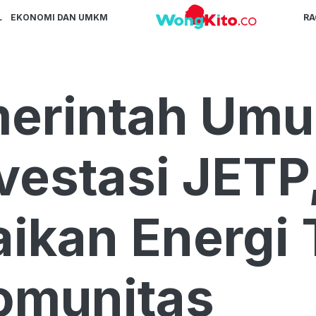
L
EKONOMI DAN UMKM
R
emerintah Um
vestasi JETP,
ikan Energi 
omunitas