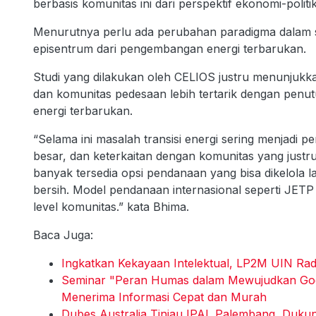
berbasis komunitas ini dari perspektif ekonomi-politik
Menurutnya perlu ada perubahan paradigma dalam set
episentrum dari pengembangan energi terbarukan.
Studi yang dilakukan oleh CELIOS justru menunjukk
dan komunitas pedesaan lebih tertarik dengan penu
energi terbarukan.
“Selama ini masalah transisi energi sering menjadi p
besar, dan keterkaitan dengan komunitas yang justru 
banyak tersedia opsi pendanaan yang bisa dikelola l
bersih. Model pendanaan internasional seperti JETP 
level komunitas.” kata Bhima.
Baca Juga:
Ingkatkan Kekayaan Intelektual, LP2M UIN Ra
Seminar "Peran Humas dalam Mewujudkan Good
Menerima Informasi Cepat dan Murah
Dubes Australia Tinjau IPAL Palembang, Dukun