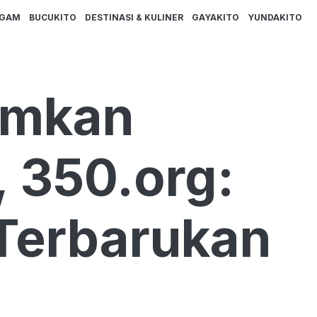
AGAM
BUCUKITO
DESTINASI & KULINER
GAYAKITO
YUNDAKITO
umkan
 350.org:
Terbarukan