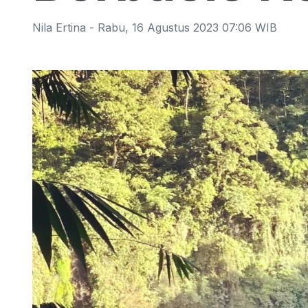
Nila Ertina
-
Rabu
,
16 Agustus 2023 07:06
WIB