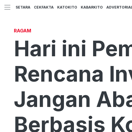
SETARA
CEKFAKTA
KATOKITO
KABARKITO
ADVERTORIA
RAGAM
Hari ini P
Rencana In
Jangan Aba
Berbasis K