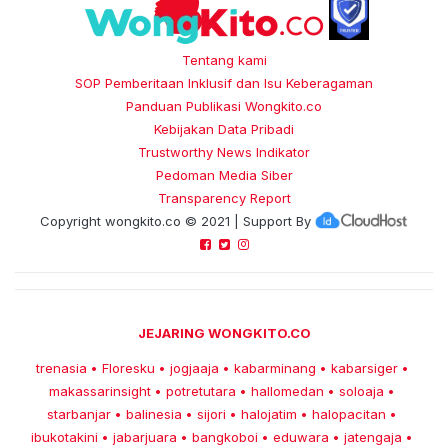
Tentang kami
SOP Pemberitaan Inklusif dan Isu Keberagaman
Panduan Publikasi Wongkito.co
Kebijakan Data Pribadi
Trustworthy News Indikator
Pedoman Media Siber
Transparency Report
Copyright
wongkito.co
© 2021 | Support By
JEJARING WONGKITO.CO
trenasia
Floresku
jogjaaja
kabarminang
kabarsiger
•
•
•
•
•
makassarinsight
potretutara
hallomedan
soloaja
•
•
•
•
starbanjar
balinesia
sijori
halojatim
halopacitan
•
•
•
•
•
ibukotakini
jabarjuara
bangkoboi
eduwara
jatengaja
•
•
•
•
•