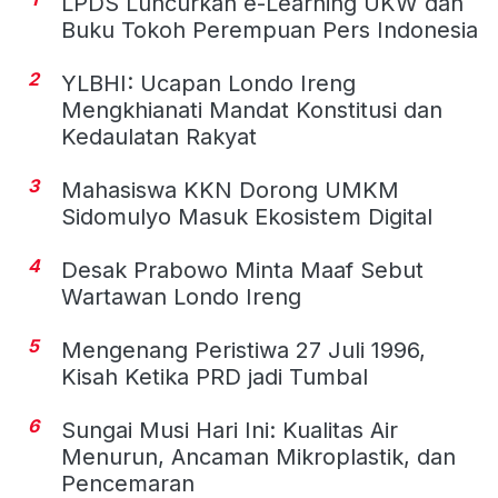
LPDS Luncurkan e-Learning UKW dan
Buku Tokoh Perempuan Pers Indonesia
2
YLBHI: Ucapan Londo Ireng
Mengkhianati Mandat Konstitusi dan
Kedaulatan Rakyat
3
Mahasiswa KKN Dorong UMKM
Sidomulyo Masuk Ekosistem Digital
4
Desak Prabowo Minta Maaf Sebut
Wartawan Londo Ireng
5
Mengenang Peristiwa 27 Juli 1996,
Kisah Ketika PRD jadi Tumbal
6
Sungai Musi Hari Ini: Kualitas Air
Menurun, Ancaman Mikroplastik, dan
Pencemaran