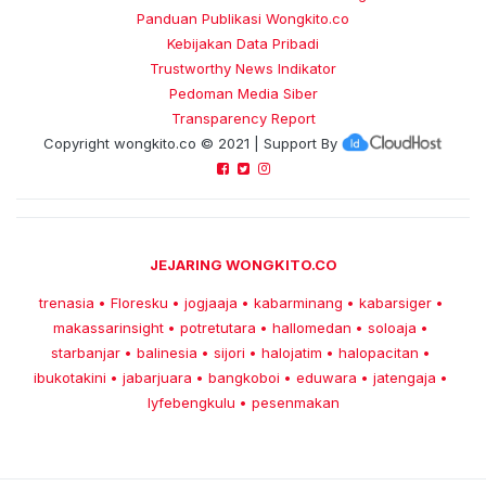
Panduan Publikasi Wongkito.co
Kebijakan Data Pribadi
Trustworthy News Indikator
Pedoman Media Siber
Transparency Report
Copyright
wongkito.co
© 2021 | Support By
JEJARING WONGKITO.CO
trenasia
Floresku
jogjaaja
kabarminang
kabarsiger
•
•
•
•
•
makassarinsight
potretutara
hallomedan
soloaja
•
•
•
•
starbanjar
balinesia
sijori
halojatim
halopacitan
•
•
•
•
•
ibukotakini
jabarjuara
bangkoboi
eduwara
jatengaja
•
•
•
•
•
lyfebengkulu
pesenmakan
•