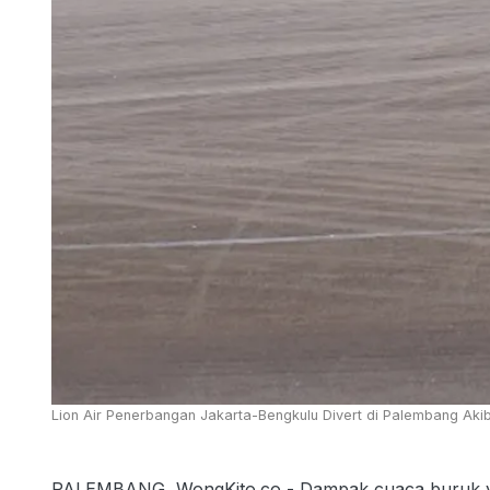
Lion Air Penerbangan Jakarta-Bengkulu Divert di Palembang Akib
PALEMBANG, WongKito.co - Dampak cuaca buruk yan