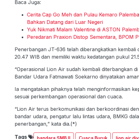
Baca Juga:
Cerita Cap Go Meh dan Pulau Kemaro Palembang
Bahkan Datang dari Luar Negeri
Yuk Nikmati Malam Valentine di ASTON Palem
Peredaran Praxion Distop Sementara, BPOM Pal
Penerbangan JT-636 telah diberangkatkan kembali d
20.47 WIB dan memiliki waktu kedatangan pukul 21.
“Operasional Lion Air sudah kembali diterbangkan di
Bandar Udara Fatmawati Soekarno dinyatakan aman 
Ia mengatakan pihaknya telah menginformasikan k
sesuai perkembangan operasional dan cuaca.
“Lion Air terus berkomunikasi dan berkoordinasi den
bandar udara, pengatur lalu lintas udara, BMKG da
penerbangan,” kata dia.(*)
Tags
bandara SMB II
Cuaca Buruk
lion air di