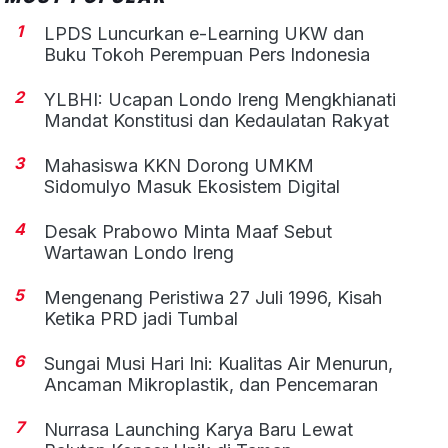
1
LPDS Luncurkan e-Learning UKW dan
Buku Tokoh Perempuan Pers Indonesia
2
YLBHI: Ucapan Londo Ireng Mengkhianati
Mandat Konstitusi dan Kedaulatan Rakyat
3
Mahasiswa KKN Dorong UMKM
Sidomulyo Masuk Ekosistem Digital
4
Desak Prabowo Minta Maaf Sebut
Wartawan Londo Ireng
5
Mengenang Peristiwa 27 Juli 1996, Kisah
Ketika PRD jadi Tumbal
6
Sungai Musi Hari Ini: Kualitas Air Menurun,
Ancaman Mikroplastik, dan Pencemaran
7
Nurrasa Launching Karya Baru Lewat