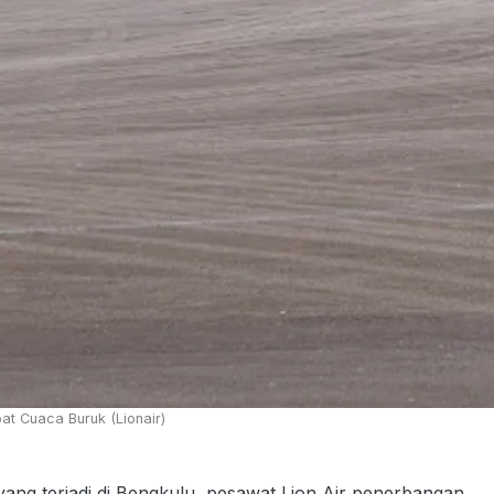
at Cuaca Buruk (Lionair)
g terjadi di Bengkulu, pesawat Lion Air penerbangan