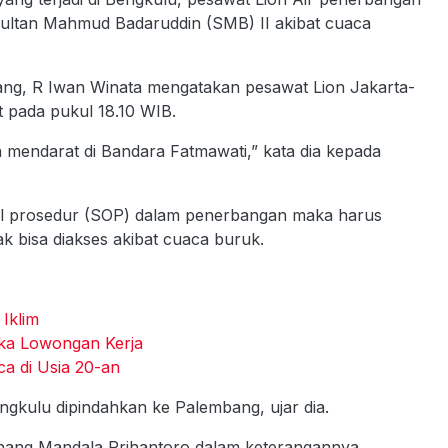
 Sultan Mahmud Badaruddin (SMB) II akibat cuaca
ng, R Iwan Winata mengatakan pesawat Lion Jakarta-
 pada pukul 18.10 WIB.
a mendarat di Bandara Fatmawati,” kata dia kepada
al prosedur (SOP) dalam penerbangan maka harus
ak bisa diakses akibat cuaca buruk.
Iklim
uka Lowongan Kerja
a di Usia 20-an
gkulu dipindahkan ke Palembang, ujar dia.
anang Mandala Prihantoro dalam keterangannya