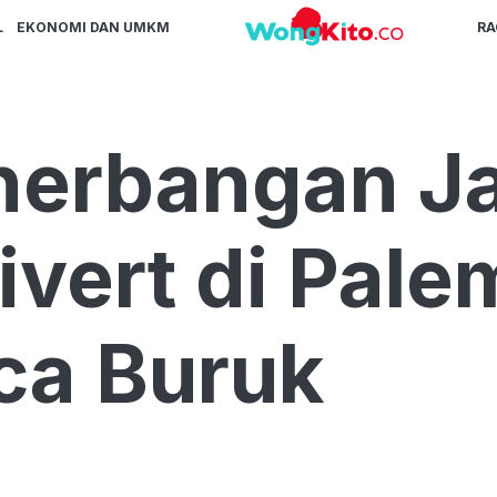
L
EKONOMI DAN UMKM
R
enerbangan J
ivert di Pal
ca Buruk