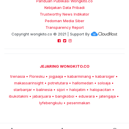
Panduan Publikasi Wongkito.co
Kebijakan Data Pribadi
Trustworthy News Indikator
Pedoman Media Siber
Transparency Report
Copyright
wongkito.co
© 2021 | Support By
JEJARING WONGKITO.CO
trenasia
Floresku
jogjaaja
kabarminang
kabarsiger
•
•
•
•
•
makassarinsight
potretutara
hallomedan
soloaja
•
•
•
•
starbanjar
balinesia
sijori
halojatim
halopacitan
•
•
•
•
•
ibukotakini
jabarjuara
bangkoboi
eduwara
jatengaja
•
•
•
•
•
lyfebengkulu
pesenmakan
•