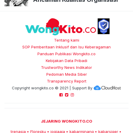
Tentang kami
SOP Pemberitaan Inklusif dan Isu Keberagaman
Panduan Publikasi Wongkito.co
Kebijakan Data Pribadi
Trustworthy News Indikator
Pedoman Media Siber
Transparency Report
Copyright
wongkito.co
© 2021 | Support By
JEJARING WONGKITO.CO
trenasia
Floresku
jogjaaja
kabarminang
kabarsiger
•
•
•
•
•