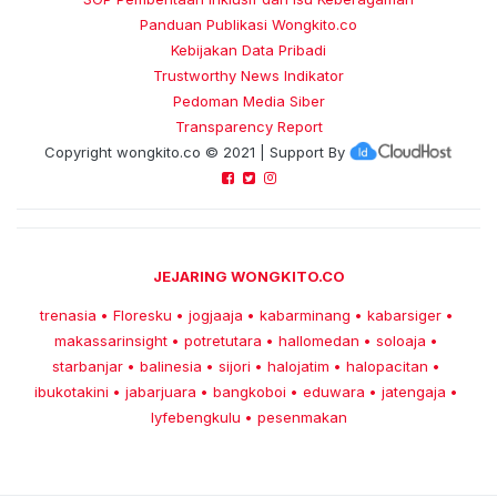
Panduan Publikasi Wongkito.co
Kebijakan Data Pribadi
Trustworthy News Indikator
Pedoman Media Siber
Transparency Report
Copyright
wongkito.co
© 2021 | Support By
JEJARING WONGKITO.CO
trenasia
Floresku
jogjaaja
kabarminang
kabarsiger
•
•
•
•
•
makassarinsight
potretutara
hallomedan
soloaja
•
•
•
•
starbanjar
balinesia
sijori
halojatim
halopacitan
•
•
•
•
•
ibukotakini
jabarjuara
bangkoboi
eduwara
jatengaja
•
•
•
•
•
lyfebengkulu
pesenmakan
•