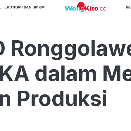
L
EKONOMI DAN UMKM
R
D Ronggolaw
AKA dalam M
n Produksi