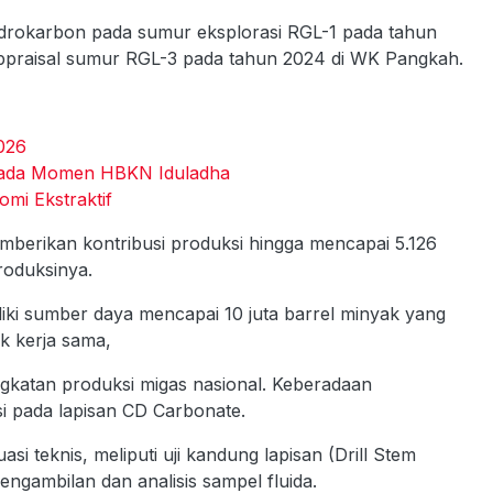
hidrokarbon pada sumur eksplorasi RGL-1 pada tahun
 appraisal sumur RGL-3 pada tahun 2024 di WK Pangkah.
026
a pada Momen HBKN Iduladha
mi Ekstraktif
berikan kontribusi produksi hingga mencapai 5.126
roduksinya.
liki sumber daya mencapai 10 juta barrel minyak yang
k kerja sama,
katan produksi migas nasional. Keberadaan
si pada lapisan CD Carbonate.
si teknis, meliputi uji kandung lapisan (Drill Stem
engambilan dan analisis sampel fluida.