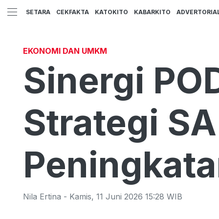
SETARA
CEKFAKTA
KATOKITO
KABARKITO
ADVERTORIA
EKONOMI DAN UMKM
Sinergi PO
Strategi S
Peningkata
Nila Ertina
-
Kamis
,
11 Juni 2026 15:28
WIB