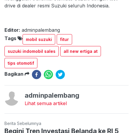
drive di dealer resmi Suzuki seluruh Indonesia.
Editor:
adminpalembang
Tags
mobil suzuki
fitur
suzuki indomobil sales
all new ertiga at
tips otomotif
Bagikan
adminpalembang
Lihat semua artikel
Berita Sebelumnya
Begini Tren Investasi Belanda ke RI 5