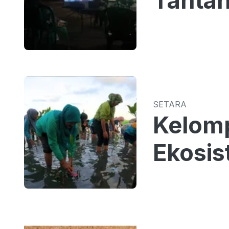
Tantan
SETARA
Kelomp
Ekosi