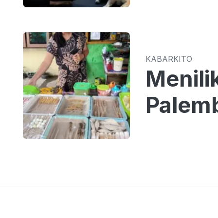
KABARKITO
Menili
Palem