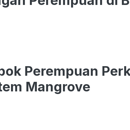
gan Perempuan di B
ok Perempuan Perku
stem Mangrove