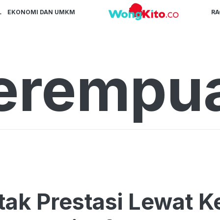
L
EKONOMI DAN UMKM
R
erempu
tak Prestasi Lewat