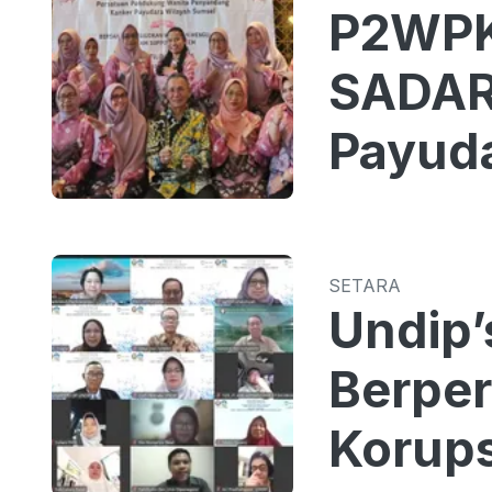
P2WPK
SADAR
Payud
SETARA
Undip’
Berper
Korups