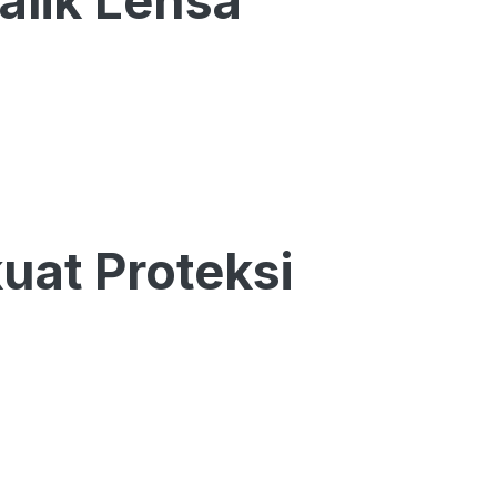
alik Lensa
at Proteksi