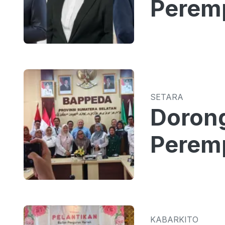
Peremp
SETARA
Dorong
Perem
KABARKITO