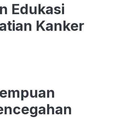
n Edukasi
tian Kanker
erempuan
Pencegahan