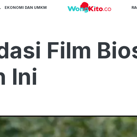
L
EKONOMI DAN UMKM
R
asi Film Bio
 Ini