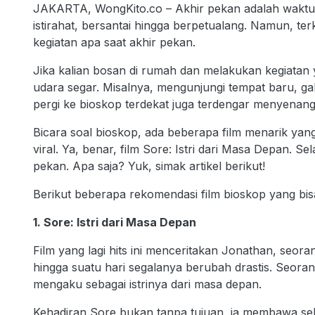
JAKARTA, WongKito.co – Akhir pekan adalah waktu 
istirahat, bersantai hingga berpetualang. Namun, t
kegiatan apa saat akhir pekan.
Jika kalian bosan di rumah dan melakukan kegiatan ya
udara segar. Misalnya, mengunjungi tempat baru, gale
pergi ke bioskop terdekat juga terdengar menyenang
Bicara soal bioskop, ada beberapa film menarik yang b
viral. Ya, benar, film Sore: Istri dari Masa Depan. Sel
pekan. Apa saja? Yuk, simak artikel berikut!
Berikut beberapa rekomendasi film bioskop yang bisa
1. Sore: Istri dari Masa Depan
Film yang lagi hits ini menceritakan Jonathan, seor
hingga suatu hari segalanya berubah drastis. Seora
mengaku sebagai istrinya dari masa depan.
Kehadiran Sore bukan tanpa tujuan, ia membawa se