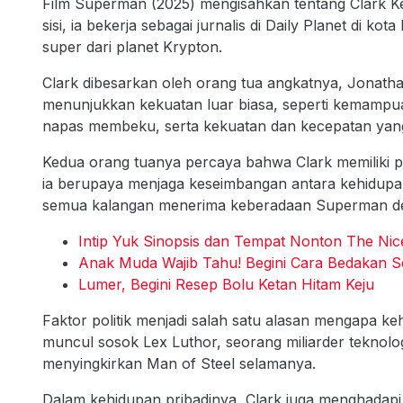
Film Superman (2025) mengisahkan tentang Clark Ken
sisi, ia bekerja sebagai jurnalis di Daily Planet di kota
super dari planet Krypton.
Clark dibesarkan oleh orang tua angkatnya, Jonathan 
menunjukkan kekuatan luar biasa, seperti kemampu
napas membeku, serta kekuatan dan kecepatan yang 
Kedua orang tuanya percaya bahwa Clark memiliki p
ia berupaya menjaga keseimbangan antara kehidupa
semua kalangan menerima keberadaan Superman de
Intip Yuk Sinopsis dan Tempat Nonton The Nic
Anak Muda Wajib Tahu! Begini Cara Bedakan Se
Lumer, Begini Resep Bolu Ketan Hitam Keju
Faktor politik menjadi salah satu alasan mengapa ke
muncul sosok Lex Luthor, seorang miliarder teknolog
menyingkirkan Man of Steel selamanya.
Dalam kehidupan pribadinya, Clark juga menghadapi 