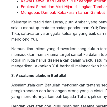
Kawal Penyaluran Beras SPHP dengan Aturan 
Edukasi Sehat dan Aksi Hijau di Lingkar Tamban
Mengupas Dampak Kebakaran Lahan Gambut
Keluarga ini terdiri dari Laras, putri Ambar yang p
selalu menutup mata terhadap penderitaan Yuli; De
Tika, satu-satunya anggota keluarga yang baik dan
menolong Yuli.
Namun, ilmu hitam yang ditawarkan sang dukun tern
memasukkan nama-nama target santet ke dalam tubu
Ritual ini juga harus diselesaikan dalam waktu satu 
mengerikan. Akankah Yuli berhasil melancarkan ba
3. Assalamu’alaikum Baitullah
Assalamu’alaikum Baitullah mengisahkan tentang se
pengkhianatan dan kehilangan orang yang ia cintai.
yang menuntunnya kembali kepada Tuhan, jati dirin
Dengan kekuatan doa, dukungan dari sesama peremp