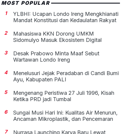
MOST POPULAR
1
YLBHI: Ucapan Londo Ireng Mengkhianati
Mandat Konstitusi dan Kedaulatan Rakyat
2
Mahasiswa KKN Dorong UMKM
Sidomulyo Masuk Ekosistem Digital
3
Desak Prabowo Minta Maaf Sebut
Wartawan Londo Ireng
4
Menelusuri Jejak Peradaban di Candi Bumi
Ayu, Kabupaten PALI
5
Mengenang Peristiwa 27 Juli 1996, Kisah
Ketika PRD jadi Tumbal
6
Sungai Musi Hari Ini: Kualitas Air Menurun,
Ancaman Mikroplastik, dan Pencemaran
7
Nurrasa Launching Karya Baru Lewat