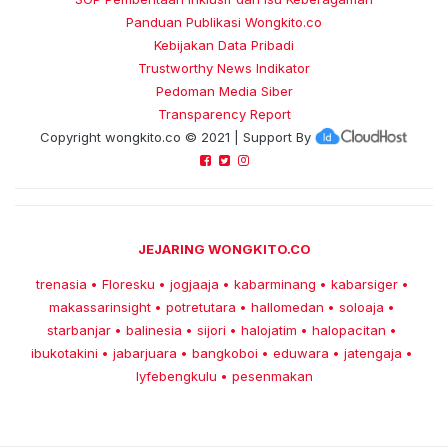
Panduan Publikasi Wongkito.co
Kebijakan Data Pribadi
Trustworthy News Indikator
Pedoman Media Siber
Transparency Report
Copyright
wongkito.co
© 2021 | Support By
JEJARING WONGKITO.CO
trenasia
Floresku
jogjaaja
kabarminang
kabarsiger
•
•
•
•
•
makassarinsight
potretutara
hallomedan
soloaja
•
•
•
•
starbanjar
balinesia
sijori
halojatim
halopacitan
•
•
•
•
•
ibukotakini
jabarjuara
bangkoboi
eduwara
jatengaja
•
•
•
•
•
lyfebengkulu
pesenmakan
•