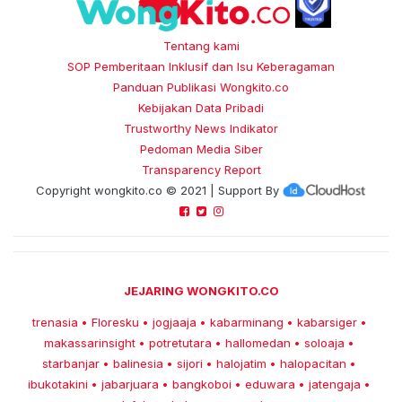
Tentang kami
SOP Pemberitaan Inklusif dan Isu Keberagaman
Panduan Publikasi Wongkito.co
Kebijakan Data Pribadi
Trustworthy News Indikator
Pedoman Media Siber
Transparency Report
Copyright
wongkito.co
© 2021 | Support By
JEJARING WONGKITO.CO
trenasia
Floresku
jogjaaja
kabarminang
kabarsiger
•
•
•
•
•
makassarinsight
potretutara
hallomedan
soloaja
•
•
•
•
starbanjar
balinesia
sijori
halojatim
halopacitan
•
•
•
•
•
ibukotakini
jabarjuara
bangkoboi
eduwara
jatengaja
•
•
•
•
•