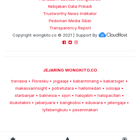
Kebijakan Data Pribadi
Trustworthy News Indikator
Pedoman Media Siber
Transparency Report
Copyright
wongkito.co
© 2021 | Support By
JEJARING WONGKITO.CO
trenasia
Floresku
jogjaaja
kabarminang
kabarsiger
•
•
•
•
•
makassarinsight
potretutara
hallomedan
soloaja
•
•
•
•
starbanjar
balinesia
sijori
halojatim
halopacitan
•
•
•
•
•
ibukotakini
jabarjuara
bangkoboi
eduwara
jatengaja
•
•
•
•
•
lyfebengkulu
pesenmakan
•