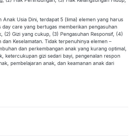
g, (2) Hak Perlindungan, (3) Hak Kelangsungan Hidup,
nak Usia Dini, terdapat 5 (lima) elemen yang harus
as day care yang bertugas memberikan pengasuhan
k, (2) Gizi yang cukup, (3) Pengasuhan Responsif, (4)
an dan Keselamatan. Tidak terpenuhinya elemen –
umbuhan dan perkembangan anak yang kurang optimal,
k, ketercukupan gizi sedari bayi, pengenalan respon
 anak, pembelajaran anak, dan keamanan anak dari