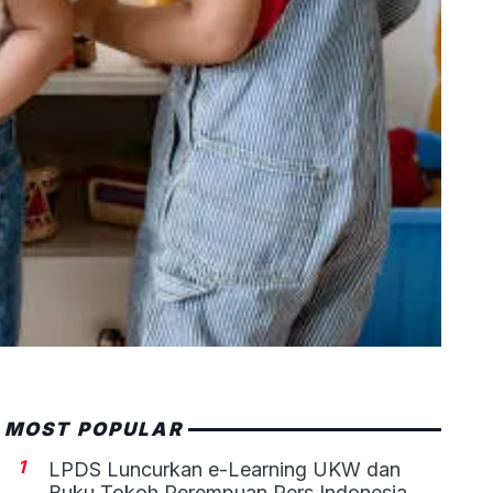
MOST POPULAR
1
LPDS Luncurkan e-Learning UKW dan
Buku Tokoh Perempuan Pers Indonesia