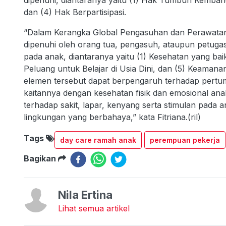
dipenuhi, diantaranya yaitu (1) Hak Tumbuh Kemban
dan (4) Hak Berpartisipasi.
“Dalam Kerangka Global Pengasuhan dan Perawatan A
dipenuhi oleh orang tua, pengasuh, ataupun petug
pada anak, diantaranya yaitu (1) Kesehatan yang bai
Peluang untuk Belajar di Usia Dini, dan (5) Keaman
elemen tersebut dapat berpengaruh terhadap pert
kaitannya dengan kesehatan fisik dan emosional ana
terhadap sakit, lapar, kenyang serta stimulan pada
lingkungan yang berbahaya,” kata Fitriana.(ril)
Tags
day care ramah anak
perempuan pekerja
Bagikan
Nila Ertina
Lihat semua artikel