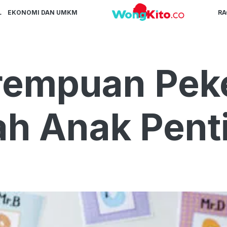
L
EKONOMI DAN UMKM
R
empuan Peke
h Anak Pent