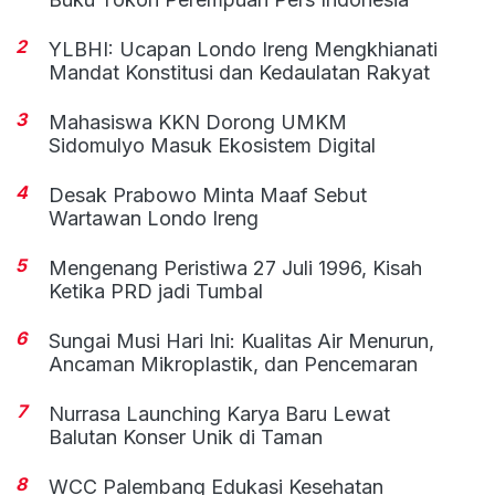
2
YLBHI: Ucapan Londo Ireng Mengkhianati
Mandat Konstitusi dan Kedaulatan Rakyat
3
Mahasiswa KKN Dorong UMKM
Sidomulyo Masuk Ekosistem Digital
4
Desak Prabowo Minta Maaf Sebut
Wartawan Londo Ireng
5
Mengenang Peristiwa 27 Juli 1996, Kisah
Ketika PRD jadi Tumbal
6
Sungai Musi Hari Ini: Kualitas Air Menurun,
Ancaman Mikroplastik, dan Pencemaran
7
Nurrasa Launching Karya Baru Lewat
Balutan Konser Unik di Taman
8
WCC Palembang Edukasi Kesehatan