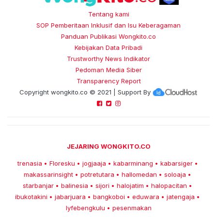
Tentang kami
SOP Pemberitaan Inklusif dan Isu Keberagaman
Panduan Publikasi Wongkito.co
Kebijakan Data Pribadi
Trustworthy News Indikator
Pedoman Media Siber
Transparency Report
Copyright
wongkito.co
© 2021 | Support By
JEJARING WONGKITO.CO
trenasia
Floresku
jogjaaja
kabarminang
kabarsiger
•
•
•
•
•
makassarinsight
potretutara
hallomedan
soloaja
•
•
•
•
starbanjar
balinesia
sijori
halojatim
halopacitan
•
•
•
•
•
ibukotakini
jabarjuara
bangkoboi
eduwara
jatengaja
•
•
•
•
•
lyfebengkulu
pesenmakan
•