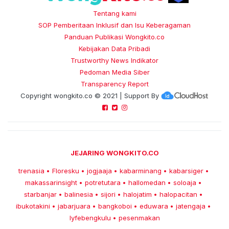
Tentang kami
SOP Pemberitaan Inklusif dan Isu Keberagaman
Panduan Publikasi Wongkito.co
Kebijakan Data Pribadi
Trustworthy News Indikator
Pedoman Media Siber
Transparency Report
Copyright
wongkito.co
© 2021 | Support By
JEJARING WONGKITO.CO
trenasia
Floresku
jogjaaja
kabarminang
kabarsiger
•
•
•
•
•
makassarinsight
potretutara
hallomedan
soloaja
•
•
•
•
starbanjar
balinesia
sijori
halojatim
halopacitan
•
•
•
•
•
ibukotakini
jabarjuara
bangkoboi
eduwara
jatengaja
•
•
•
•
•
lyfebengkulu
pesenmakan
•