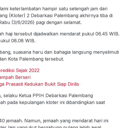
mi keterlambatan hampir satu setengah jam dari
ng (Kloter) 2 Debarkasi Palembang akhirnya tiba di
abu (3/6/2026) pagi dengan selamat.
haji tersebut dijadwalkan mendarat pukul 06.45 WIB.
pukul 08.08 WIB.
mbang, suasana haru dan bahagia langsung menyelimuti
 dan Kota Palembang tersebut.
rediksi Sejak 2022
ampah Berseri
Prasasti Kedukan Bukit Siap Dirilis
, selaku Ketua PPIH Debarkasi Palembang
ah pada kepulangan kloter ini dibandingkan saat
440 jemaah. Namun, jemaah yang mendarat hari ini
ter lain yang ikut bergabung pulang lebih awal