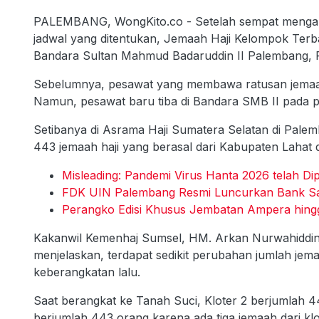
PALEMBANG, WongKito.co - Setelah sempat mengala
jadwal yang ditentukan, Jemaah Haji Kelompok Terba
Bandara Sultan Mahmud Badaruddin II Palembang, R
Sebelumnya, pesawat yang membawa ratusan jemaah 
Namun, pesawat baru tiba di Bandara SMB II pada 
Setibanya di Asrama Haji Sumatera Selatan di Pale
443 jemaah haji yang berasal dari Kabupaten Lahat
Misleading: Pandemi Virus Hanta 2026 telah Dip
FDK UIN Palembang Resmi Luncurkan Bank S
Perangko Edisi Khusus Jembatan Ampera hingga 
Kakanwil Kemenhaj Sumsel, HM. Arkan Nurwahiddin
menjelaskan, terdapat sedikit perubahan jumlah jema
keberangkatan lalu.
Saat berangkat ke Tanah Suci, Kloter 2 berjumlah 
berjumlah 443 orang karena ada tiga jemaah dari klo