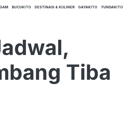
AGAM
BUCUKITO
DESTINASI & KULINER
GAYAKITO
YUNDAKITO
Jadwal,
embang Tiba