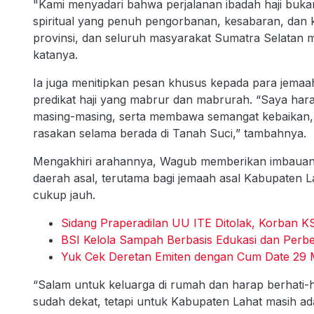
"Kami menyadari bahwa perjalanan ibadah haji bukan
spiritual yang penuh pengorbanan, kesabaran, dan k
provinsi, dan seluruh masyarakat Sumatra Selatan m
katanya.
Ia juga menitipkan pesan khusus kepada para jem
predikat haji yang mabrur dan mabrurah. “Saya hara
masing-masing, serta membawa semangat kebaikan, 
rasakan selama berada di Tanah Suci,” tambahnya.
Mengakhiri arahannya, Wagub memberikan imbauan k
daerah asal, terutama bagi jemaah asal Kabupaten 
cukup jauh.
Sidang Praperadilan UU ITE Ditolak, Korban K
BSI Kelola Sampah Berbasis Edukasi dan Perb
Yuk Cek Deretan Emiten dengan Cum Date 29 
“Salam untuk keluarga di rumah dan harap berhati-h
sudah dekat, tetapi untuk Kabupaten Lahat masih ada 