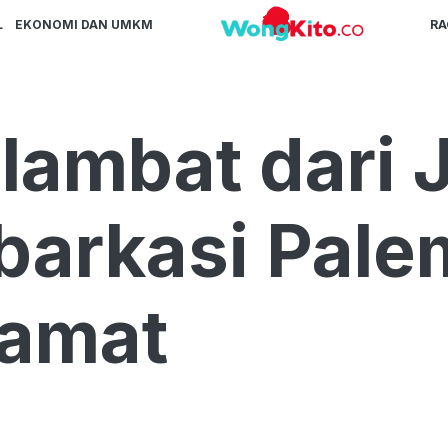
L
EKONOMI DAN UMKM
R
lambat dari 
ebarkasi Pal
lamat