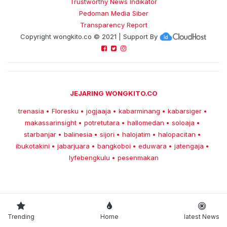
Trustworthy News Indikator
Pedoman Media Siber
Transparency Report
Copyright
wongkito.co
© 2021 | Support By
JEJARING WONGKITO.CO
trenasia
Floresku
jogjaaja
kabarminang
kabarsiger
•
•
•
•
•
makassarinsight
potretutara
hallomedan
soloaja
•
•
•
•
starbanjar
balinesia
sijori
halojatim
halopacitan
•
•
•
•
•
ibukotakini
jabarjuara
bangkoboi
eduwara
jatengaja
•
•
•
•
•
lyfebengkulu
pesenmakan
•
Trending
Home
latest News