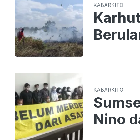
KABARKITO
Karhut
Berula
KABARKITO
Sumsel
Nino d