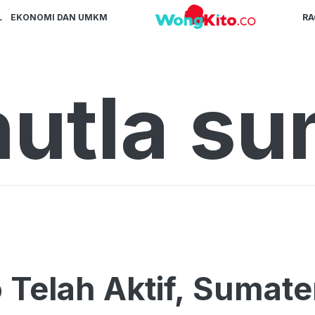
L
EKONOMI DAN UMKM
R
hutla su
o Telah Aktif, Sumat