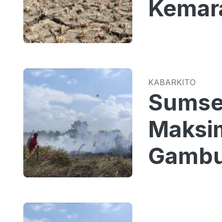
Kemar
KABARKITO
Sumsel
Maksi
Gambu